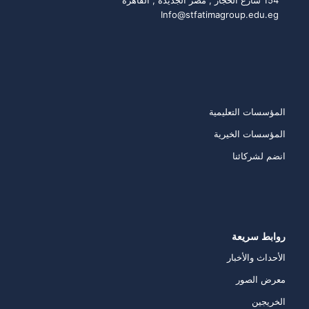
154 شارع الحجاز , مصر الجديدة , القاهرة
Info@stfatimagroup.edu.eg
روابط سريعة
المؤسسات التعليمية
المؤسسات الخيرية
انضم لشركائنا
روابط سريعة
الأحداث والأخبار
معرض الصور
الخريجين