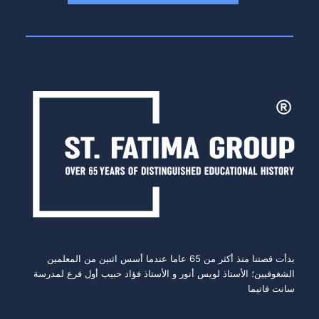
بدأت قصتنا منذ أكثر من 65 عاما عندما أسس اثنين من المعلمين
الشغوفيين؛ الأستاذ لويس أنور و الأستاذ فؤاد حبيب أول فرع لمدرسة
سانت فاتيما