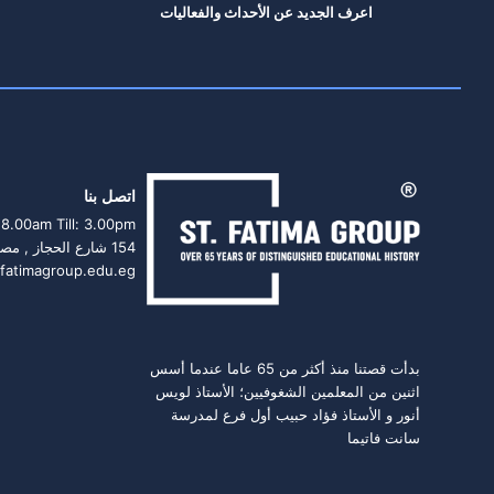
اعرف الجديد عن الأحداث والفعاليات
اتصل بنا
 8.00am Till: 3.00pm
154 شارع الحجاز , مصر الجديدة , القاهرة
fatimagroup.edu.eg
بدأت قصتنا منذ أكثر من 65 عاما عندما أسس
اثنين من المعلمين الشغوفيين؛ الأستاذ لويس
أنور و الأستاذ فؤاد حبيب أول فرع لمدرسة
سانت فاتيما